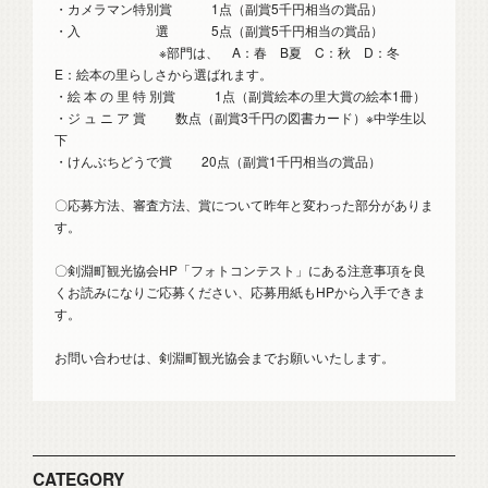
・カメラマン特別賞 1点（副賞5千円相当の賞品）
・入 選 5点（副賞5千円相当の賞品）
※部門は、 A：春 B夏 C：秋 D：冬
E：絵本の里らしさから選ばれます。
・絵 本 の 里 特 別賞 1点（副賞絵本の里大賞の絵本1冊）
・ジ ュ ニ ア 賞 数点（副賞3千円の図書カード）※中学生以
下
・けんぶちどうで賞 20点（副賞1千円相当の賞品）
〇応募方法、審査方法、賞について昨年と変わった部分がありま
す。
〇剣淵町観光協会HP「フォトコンテスト」にある注意事項を良
くお読みになりご応募ください、応募用紙もHPから入手できま
す。
お問い合わせは、剣淵町観光協会までお願いいたします。
CATEGORY