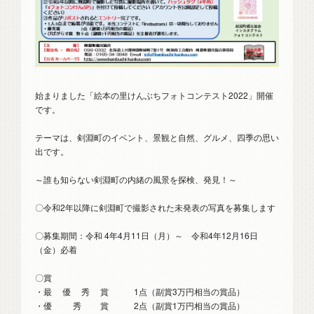
始まりました「絵本の里けんぶちフォトコンテスト2022」開催
です。
テーマは、剣淵町のイベント、景観と自然、グルメ、四季の思い
出です。
～誰も知らない剣淵町の内緒の風景を探検、発見！～
〇令和2年以降に剣淵町で撮影された未発表の写真を募集します
〇募集期間：令和 4年4月11日（月）～ 令和4年12月16日
（金）必着
〇賞
・最 優 秀 賞 1点（副賞3万円相当の賞品）
・優 秀 賞 2点（副賞1万円相当の賞品）